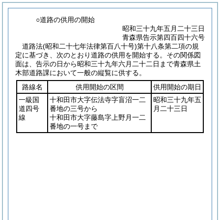
○道路の供用の開始
昭和三十九年五月二十三日
青森県告示第四百四十六号
道路法
(昭和二十七年法律第百八十号)
第十八条第二項の規
定に基づき、次のとおり道路の供用を開始する。
その関係図
面は、告示の日から昭和三十九年六月二十二日まで青森県土
木部道路課において一般の縦覧に供する。
路線名
供用開始の区間
供用開始の期日
一級国
十和田市大字伝法寺字盲沼一二
昭和三十九年五
道四号
番地の三号から
月二十三日
線
十和田市大字藤島字上野月一二
番地の一号まで