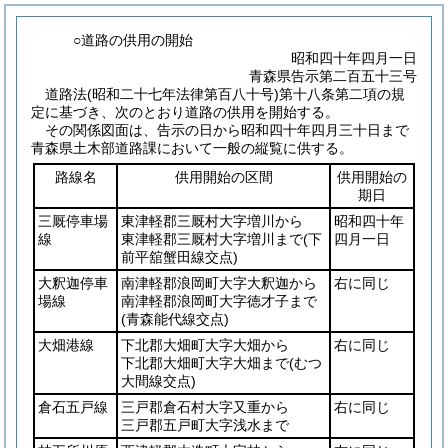
○道路の供用の開始
昭和四十年四月一日
青森県告示第二百五十三号
道路法
(昭和二十七年法律第百八十号)
第十八条第二項の規
定に基づき、次のとおり道路の供用を開始する。
その関係図面は、告示の日から昭和四十年四月三十日まで
青森県土木部道路課において一般の縦覧に供する。
路線名
供用開始の区間
供用開始の
期日
三厩停車場
東津軽郡三厩村大字増川から
昭和四十年
線
東津軽郡三厩村大字増川まで
(下
四月一日
前平舘蟹田線交点)
大釈迦停車
南津軽郡浪岡町大字大釈迦から
右に同じ
場線
南津軽郡浪岡町大字徳才子まで
(青森能代線交点)
大畑港線
下北郡大畑町大字大畑から
右に同じ
下北郡大畑町大字大畑まで
(むつ
大間線交点)
倉石五戸線
三戸郡倉石村大字又重から
右に同じ
三戸郡五戸町大字浅水まで