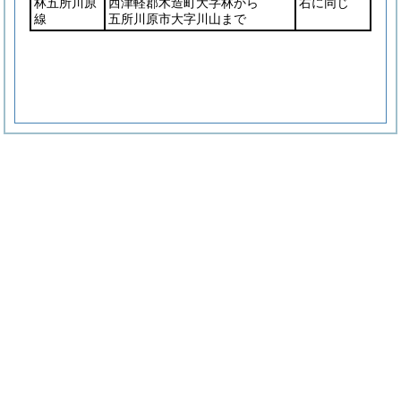
林五所川原
西津軽郡木造町大字林から
右に同じ
線
五所川原市大字川山まで