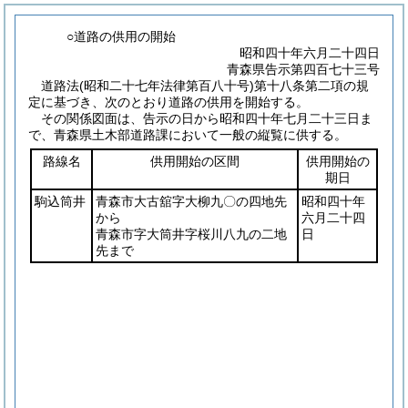
○道路の供用の開始
昭和四十年六月二十四日
青森県告示第四百七十三号
道路法
(昭和二十七年法律第百八十号)
第十八条第二項の規
定に基づき、次のとおり道路の供用を開始する。
その関係図面は、告示の日から昭和四十年七月二十三日ま
で、青森県土木部道路課において一般の縦覧に供する。
路線名
供用開始の区間
供用開始の
期日
駒込筒井
青森市大古舘字大柳九〇の四地先
昭和四十年
から
六月二十四
青森市字大筒井字桜川八九の二地
日
先まで