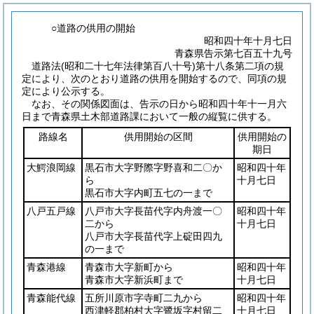
○道路の供用の開始
昭和四十年十月七日
青森県告示第七百五十九号
道路法
(昭和二十七年法律第百八十号)
第十八条第二項の規
定により、次のとおり道路の供用を開始するので、同項の規
定により公示する。
なお、その関係図面は、告示の日から昭和四十年十一月六
日まで青森県土木部道路課において一般の縦覧に供する。
路線名
供用開始の区間
供用開始の
期日
大鰐浪岡線
黒石市大字野際字野喜和二〇か
昭和四十年
ら
十月七日
黒石市大字内町五七の一まで
八戸五戸線
八戸市大字長苗代字内舟渡一〇
昭和四十年
二から
十月七日
八戸市大字長苗代字上碇田四九
の一まで
青森港線
青森市大字新町から
昭和四十年
青森市大字新浜町まで
十月七日
青森能代線
五所川原市字寺町二九から
昭和四十年
西津軽郡柏村大字鷺坂字村留二
十月七日