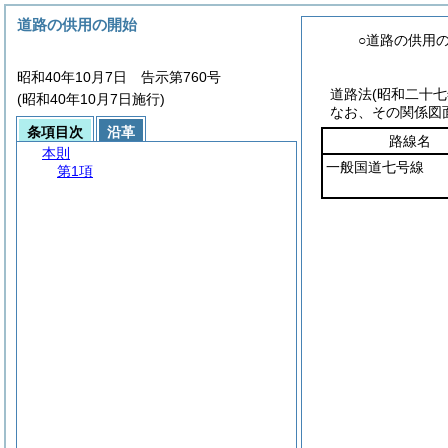
道路の供用の開始
○道路の供用
昭和40年10月7日 告示第760号
道路法
(昭和二十
(昭和40年10月7日施行)
なお、その関係図
条項目次
沿革
路線名
本則
一般国道七号線
第1項