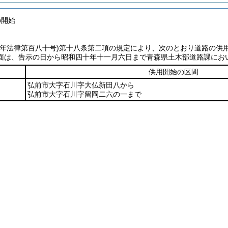
の開始
七年法律第百八十号)
第十八条第二項の規定により、次のとおり道路の供
面は、告示の日から昭和四十年十一月六日まで青森県土木部道路課にお
供用開始の区間
弘前市大字石川字大仏新田八から
弘前市大字石川字留岡二六の一まで