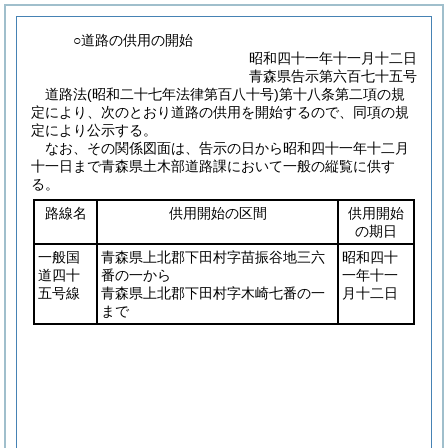
○道路の供用の開始
昭和四十一年十一月十二日
青森県告示第六百七十五号
道路法
(昭和二十七年法律第百八十号)
第十八条第二項の規
定により、次のとおり道路の供用を開始するので、同項の規
定により公示する。
なお、その関係図面は、告示の日から昭和四十一年十二月
十一日まで青森県土木部道路課において一般の縦覧に供す
る。
路線名
供用開始の区間
供用開始
の期日
一般国
青森県上北郡下田村字苗振谷地三六
昭和四十
道四十
番の一から
一年十一
五号線
青森県上北郡下田村字木崎七番の一
月十二日
まで