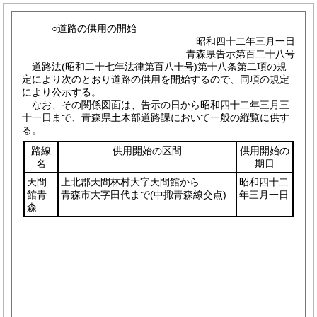
○道路の供用の開始
昭和四十二年三月一日
青森県告示第百二十八号
道路法
(昭和二十七年法律第百八十号)
第十八条第二項の規
定により次のとおり道路の供用を開始するので、同項の規定
により公示する。
なお、その関係図面は、告示の日から昭和四十二年三月三
十一日まで、青森県土木部道路課において一般の縦覧に供す
る。
路線
供用開始の区間
供用開始の
名
期日
天間
上北郡天間林村大字天間館から
昭和四十二
館青
青森市大字田代まで
(中掫青森線交点)
年三月一日
森