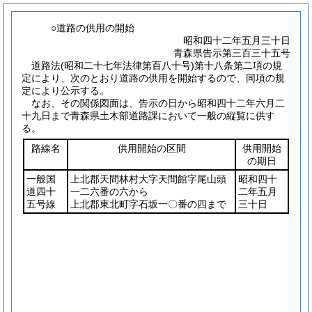
○道路の供用の開始
昭和四十二年五月三十日
青森県告示第三百三十五号
道路法
(昭和二十七年法律第百八十号)
第十八条第二項の規
定により、次のとおり道路の供用を開始するので、同項の規
定により公示する。
なお、その関係図面は、告示の日から昭和四十二年六月二
十九日まで青森県土木部道路課において一般の縦覧に供す
る。
路線名
供用開始の区間
供用開始
の期日
一般国
上北郡天間林村大字天間館字尾山頭
昭和四十
道四十
一二六番の六から
二年五月
五号線
上北郡東北町字石坂一〇番の四まで
三十日