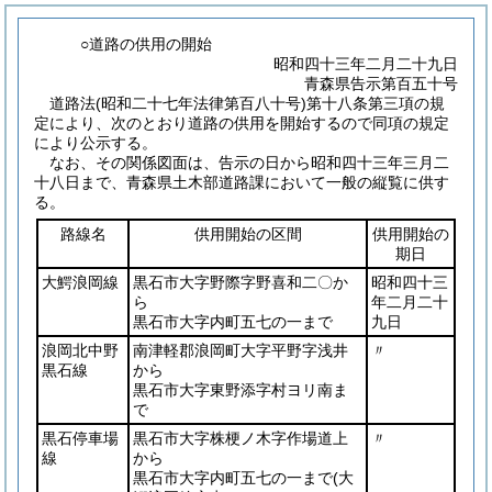
○道路の供用の開始
昭和四十三年二月二十九日
青森県告示第百五十号
道路法
(昭和二十七年法律第百八十号)
第十八条第三項の規
定により、次のとおり道路の供用を開始するので同項の規定
により公示する。
なお、その関係図面は、告示の日から昭和四十三年三月二
十八日まで、青森県土木部道路課において一般の縦覧に供す
る。
路線名
供用開始の区間
供用開始の
期日
大鰐浪岡線
黒石市大字野際字野喜和二〇か
昭和四十三
ら
年二月二十
黒石市大字内町五七の一まで
九日
浪岡北中野
南津軽郡浪岡町大字平野字浅井
〃
黒石線
から
黒石市大字東野添字村ヨリ南ま
で
黒石停車場
黒石市大字株梗ノ木字作場道上
〃
線
から
黒石市大字内町五七の一まで
(大