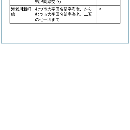
鰐浪岡線交点)
海老川新町
むつ市大字田名部字海老川から
〃
線
むつ市大字田名部字海老川二五
の七一四まで