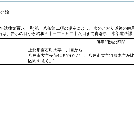
の開始
七年法律第百八十号)
第十八条第二項の規定により、次のとおり道路の供
面は、告示の日から昭和四十三年三月二十八日まで青森県土木部道路課
名
供用開始の区間
上北郡百石町大字一川目から
八戸市大字長苗代まで
(ただし、八戸市大字河原木字左
区間を除く。)