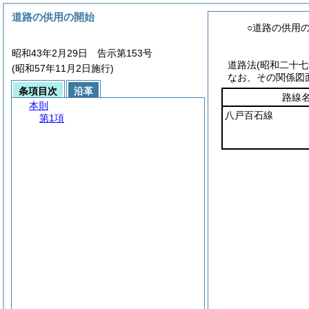
道路の供用の開始
○道路の供用
昭和43年2月29日 告示第153号
道路法
(昭和二十
(昭和57年11月2日施行)
なお、その関係図
条項目次
沿革
路線
本則
八戸百石線
第1項