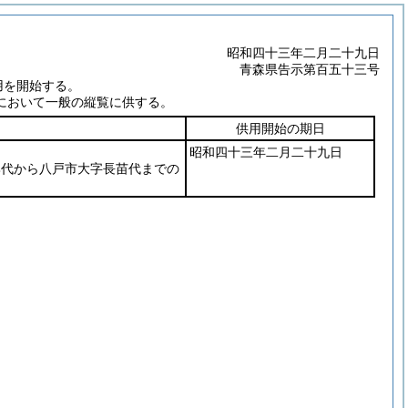
昭和四十三年二月二十九日
青森県告示第百五十三号
用を開始する。
において一般の縦覧に供する。
供用開始の期日
昭和四十三年二月二十九日
比代から八戸市大字長苗代までの