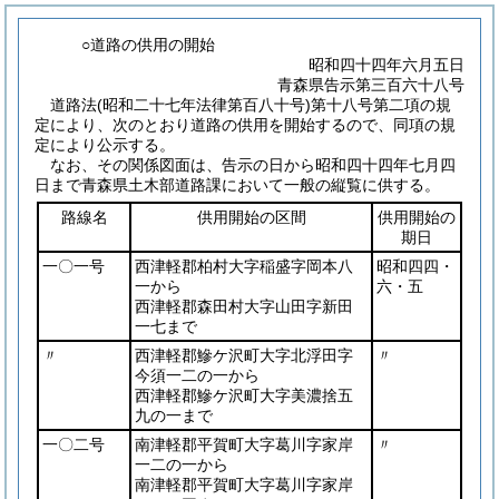
○道路の供用の開始
昭和四十四年六月五日
青森県告示第三百六十八号
道路法
(昭和二十七年法律第百八十号)
第十八号第二項の規
定により、次のとおり道路の供用を開始するので、同項の規
定により公示する。
なお、その関係図面は、告示の日から昭和四十四年七月四
日まで青森県土木部道路課において一般の縦覧に供する。
路線名
供用開始の区間
供用開始の
期日
一〇一号
西津軽郡柏村大字稲盛字岡本八
昭和四四・
一から
六・五
西津軽郡森田村大字山田字新田
一七まで
〃
西津軽郡鰺ケ沢町大字北浮田字
〃
今須一二の一から
西津軽郡鰺ケ沢町大字美濃捨五
九の一まで
一〇二号
南津軽郡平賀町大字葛川字家岸
〃
一二の一から
南津軽郡平賀町大字葛川字家岸