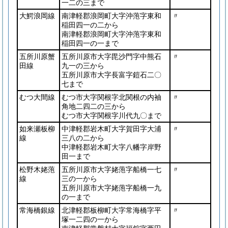
一二の三まで
大鰐浪岡線
南津軽郡浪岡町大字沖萢字東和
〃
稲田四一の二から
南津軽郡浪岡町大字沖萢字東和
稲田四一の一まで
五所川原蟹
五所川原市大字毘沙門字中熊石
〃
田線
九一の三から
五所川原市大字長富字鎧石二〇
七まで
むつ大間線
むつ市大字関根字北関根の内袖
〃
角地二四二の三から
むつ市大字関根字川代九〇まで
如来瀬板柳
中津軽郡岩木町大字賀田字大浦
〃
線
三八の二から
中津軽郡岩木町大字八幡字岸野
田一まで
松野木姥萢
五所川原市大字姥萢字船橋一七
〃
線
三の一から
五所川原市大字姥萢字船橋一九
の一まで
常海橋銀線
北津軽郡板柳町大字常海橋字平
〃
塚一二四の一から