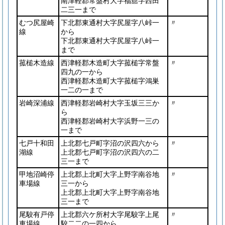
南津軽郡常盤村大字福舘字西田
二三一まで
むつ尻屋崎
下北郡東通村大字尻屋字八峠一
〃
線
から
下北郡東通村大字尻屋字八峠一
まで
菰槌木造線
西津軽郡木造町大字菰槌字常盤
〃
四九の一から
西津軽郡木造町大字菰槌字鴻巣
一二の一まで
岩崎深浦線
西津軽郡岩崎村大字玉坂三三か
〃
ら
西津軽郡岩崎村大字浜野一三の
一まで
七戸十和田
上北郡七戸町字沼の沢四六から
〃
湖線
上北郡七戸町字沼の沢四六の二
三一まで
甲地沼崎停
上北郡上北町大字上野字南谷地
〃
車場線
三一から
上北郡上北町大字上野字南谷地
三一まで
尾駮有戸停
上北郡六ケ所村大字尾駮字上尾
〃
車場線
駮二二の一四から