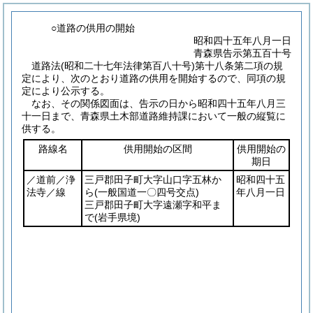
○道路の供用の開始
昭和四十五年八月一日
青森県告示第五百十号
道路法
(昭和二十七年法律第百八十号)
第十八条第二項の規
定により、次のとおり道路の供用を開始するので、同項の規
定により公示する。
なお、その関係図面は、告示の日から昭和四十五年八月三
十一日まで、青森県土木部道路維持課において一般の縦覧に
供する。
路線名
供用開始の区間
供用開始の
期日
／道前／浄
三戸郡田子町大字山口字五林か
昭和四十五
法寺／線
ら
(一般国道一〇四号交点)
年八月一日
三戸郡田子町大字遠瀬字和平ま
で
(岩手県境)