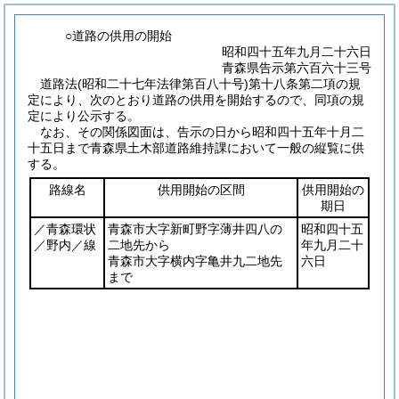
○道路の供用の開始
昭和四十五年九月二十六日
青森県告示第六百六十三号
道路法
(昭和二十七年法律第百八十号)
第十八条第二項の規
定により、次のとおり道路の供用を開始するので、同項の規
定により公示する。
なお、その関係図面は、告示の日から昭和四十五年十月二
十五日まで青森県土木部道路維持課において一般の縦覧に供
する。
路線名
供用開始の区間
供用開始の
期日
／青森環状
青森市大字新町野字薄井四八の
昭和四十五
／野内／線
二地先から
年九月二十
青森市大字横内字亀井九二地先
六日
まで