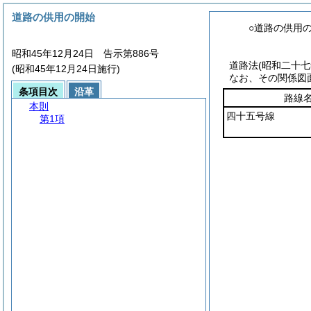
道路の供用の開始
○道路の供用
昭和45年12月24日 告示第886号
道路法
(昭和二十
(昭和45年12月24日施行)
なお、その関係図
条項目次
沿革
路線
本則
四十五号線
第1項