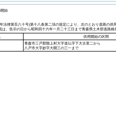
の開始
七年法律第百八十号)
第十八条第二項の規定により、次のとおり道路の供
面は、告示の日から昭和四十六年一月二十三日まで青森県土木部道路維
名
供用開始の区間
青森市三戸郡階上村大字道仏字下大古里二から
八戸市大字妙字大開三の三一まで