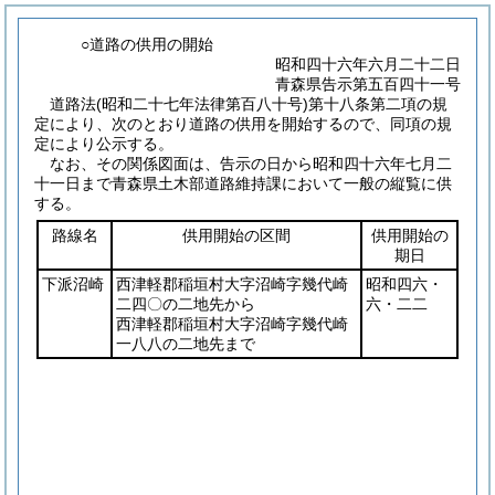
○道路の供用の開始
昭和四十六年六月二十二日
青森県告示第五百四十一号
道路法
(昭和二十七年法律第百八十号)
第十八条第二項の規
定により、次のとおり道路の供用を開始するので、同項の規
定により公示する。
なお、その関係図面は、告示の日から昭和四十六年七月二
十一日まで青森県土木部道路維持課において一般の縦覧に供
する。
路線名
供用開始の区間
供用開始の
期日
下派沼崎
西津軽郡稲垣村大字沼崎字幾代崎
昭和四六・
二四〇の二地先から
六・二二
西津軽郡稲垣村大字沼崎字幾代崎
一八八の二地先まで