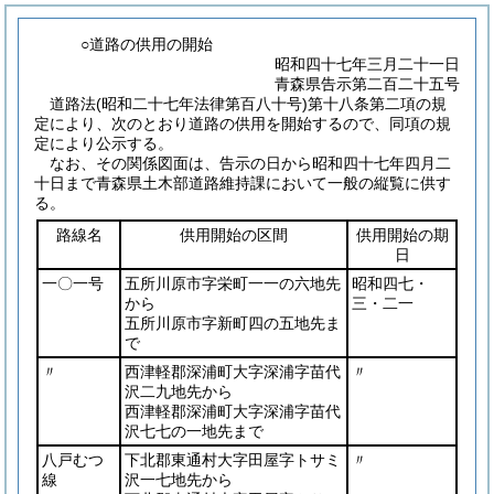
○道路の供用の開始
昭和四十七年三月二十一日
青森県告示第二百二十五号
道路法
(昭和二十七年法律第百八十号)
第十八条第二項の規
定により、次のとおり道路の供用を開始するので、同項の規
定により公示する。
なお、その関係図面は、告示の日から昭和四十七年四月二
十日まで青森県土木部道路維持課において一般の縦覧に供す
る。
路線名
供用開始の区間
供用開始の期
日
一〇一号
五所川原市字栄町一一の六地先
昭和四七・
から
三・二一
五所川原市字新町四の五地先ま
で
〃
西津軽郡深浦町大字深浦字苗代
〃
沢二九地先から
西津軽郡深浦町大字深浦字苗代
沢七七の一地先まで
八戸むつ
下北郡東通村大字田屋字トサミ
〃
線
沢一七地先から