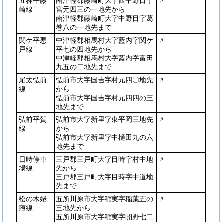
五林平藤
南津軽郡藤崎町大字西中野目字
〃
崎線
宮元四三の一地先から
南津軽郡藤崎町大字中野目字葛
巻八の一地先まで
関ケ平悪
中津軽郡相馬村大字藍内字関ケ
〃
戸線
平七の四地先から
中津軽郡相馬村大字藍内字富田
九五の二地先まで
尾太弘前
弘前市大字国吉字村元四〇地先
〃
線
から
弘前市大字国吉字村元四四の三
地先まで
弘前平賀
弘前市大字新里字東平岡三地先
〃
線
から
弘前市大字新里字中樋田九の六
地先まで
日時停車
三戸郡三戸町大字目時字村中地
〃
場線
先から
三戸郡三戸町大字目時字中道地
先まで
松の木姥
五所川原市大字稲実字稲葉五の
〃
萢線
三地先から
五所川原市大字稲実字開野七二