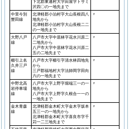
下北郡東通村大字田屋字トサミ
沢四〇の一地先まで
中里今別
北津軽郡小泊村字大山長根四八
〃
蟹田線
地先から
北津軽郡小泊村字大山長根二二
の一地先まで
大野八戸
八戸市大字中居林字花水川原二
〃
線
二地先から
八戸市大字中居林字花水川原二
五の二地先まで
櫛引上名
八戸市大字櫛引字清水林四地先
〃
久井三戸
から
線
三戸郡福地村大字法師岡字田向
六の一地先まで
中野北高
八戸市大字上野字堀端三一の一
〃
岩停車場
地先から
線
八戸市大字上野字久根合一一の
一地先まで
金木青森
北津軽郡金木町大字金木字坂本
〃
線
五三一の一地先から
北津軽郡金木町大字喜良市字千
苅一二三地先まで