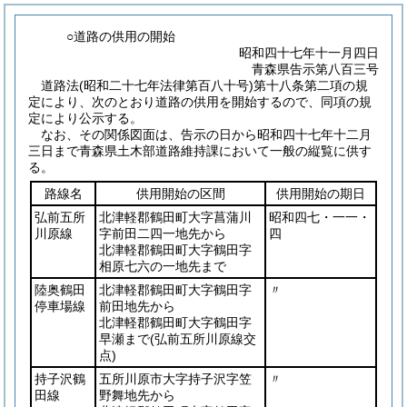
○道路の供用の開始
昭和四十七年十一月四日
青森県告示第八百三号
道路法
(昭和二十七年法律第百八十号)
第十八条第二項の規
定により、次のとおり道路の供用を開始するので、同項の規
定により公示する。
なお、その関係図面は、告示の日から昭和四十七年十二月
三日まで青森県土木部道路維持課において一般の縦覧に供す
る。
路線名
供用開始の区間
供用開始の期日
弘前五所
北津軽郡鶴田町大字菖蒲川
昭和四七・一一・
川原線
字前田二四一地先から
四
北津軽郡鶴田町大字鶴田字
相原七六の一地先まで
陸奥鶴田
北津軽郡鶴田町大字鶴田字
〃
停車場線
前田地先から
北津軽郡鶴田町大字鶴田字
早瀬まで
(弘前五所川原線交
点)
持子沢鶴
五所川原市大字持子沢字笠
〃
田線
野舞地先から