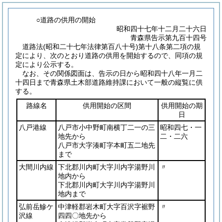
○道路の供用の開始
昭和四十七年十二月二十六日
青森県告示第九百十四号
道路法
(昭和二十七年法律第百八十号)
第十八条第二項の規
定により、次のとおり道路の供用を開始するので、同項の規
定により公示する。
なお、その関係図面は、告示の日から昭和四十八年一月二
十四日まで青森県土木部道路維持課において一般の縦覧に供
する。
路線名
供用開始の区間
供用開始の期
日
八戸港線
八戸市小中野町南横丁二一の三
昭和四七・一
地先から
二・二六
八戸市大字湊町字本町五二地先
まで
大間川内線
下北郡川内町大字川内字湯野川
〃
地内から
下北郡川内町大字川内字湯野川
地内まで
弘前岳鰺ケ
中津軽郡岩木町大字百沢字裾野
〃
沢線
四四〇地先から