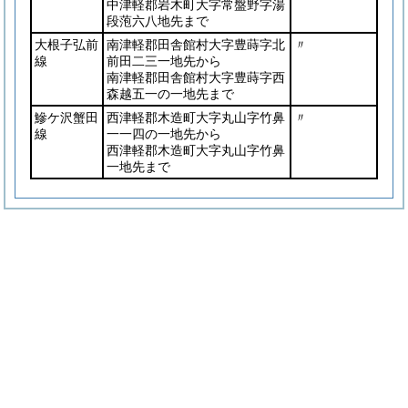
中津軽郡岩木町大字常盤野字湯
段萢六八地先まで
大根子弘前
南津軽郡田舎館村大字豊蒔字北
〃
線
前田二三一地先から
南津軽郡田舎館村大字豊蒔字西
森越五一の一地先まで
鰺ケ沢蟹田
西津軽郡木造町大字丸山字竹鼻
〃
線
一一四の一地先から
西津軽郡木造町大字丸山字竹鼻
一地先まで