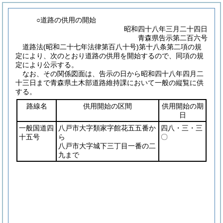
○道路の供用の開始
昭和四十八年三月二十四日
青森県告示第二百六号
道路法
(昭和二十七年法律第百八十号)
第十八条第二項の規
定により、次のとおり道路の供用を開始するので、同項の規
定により公示する。
なお、その関係図面は、告示の日から昭和四十八年四月二
十三日まで青森県土木部道路維持課において一般の縦覧に供
する。
路線名
供用開始の区間
供用開始の期
日
一般国道四
八戸市大字類家字館花五五番か
四八・三・三
十五号
ら
〇
八戸市大字城下三丁目一番の二
九まで