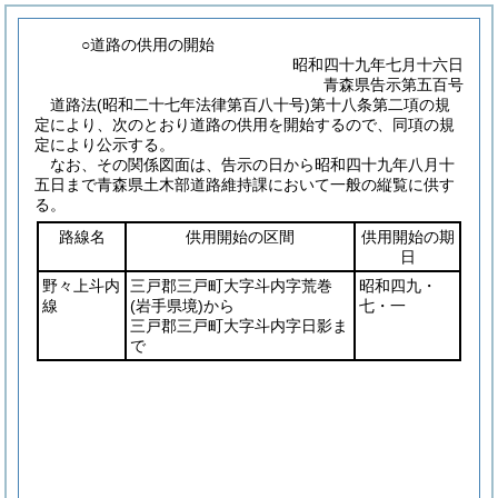
○道路の供用の開始
昭和四十九年七月十六日
青森県告示第五百号
道路法
(昭和二十七年法律第百八十号)
第十八条第二項の規
定により、次のとおり道路の供用を開始するので、同項の規
定により公示する。
なお、その関係図面は、告示の日から昭和四十九年八月十
五日まで青森県土木部道路維持課において一般の縦覧に供す
る。
路線名
供用開始の区間
供用開始の期
日
野々上斗内
三戸郡三戸町大字斗内字荒巻
昭和四九・
線
(岩手県境)
から
七・一
三戸郡三戸町大字斗内字日影ま
で