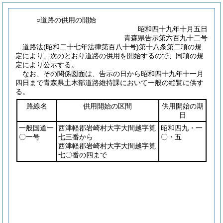
○道路の供用の開始
昭和四十九年十月五日
青森県告示第六百九十二号
道路法
(昭和二十七年法律第百八十号)
第十八条第二項の規
定により、次のとおり道路の供用を開始するので、同項の規
定により公示する。
なお、その関係図面は、告示の日から昭和四十九年十一月
四日まで青森県土木部道路維持課において一般の縦覧に供す
る。
路線名
供用開始の区間
供用開始の期
日
一般国道一
西津軽郡岩崎村大字大間越字筧
昭和四九・一
〇一号
七三番から
〇・五
西津軽郡岩崎村大字大間越字筧
七〇番の四まで