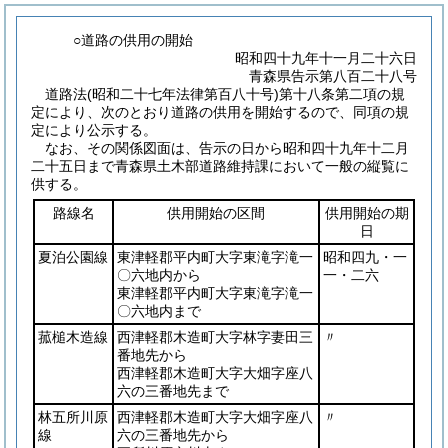
○道路の供用の開始
昭和四十九年十一月二十六日
青森県告示第八百二十八号
道路法
(昭和二十七年法律第百八十号)
第十八条第二項の規
定により、次のとおり道路の供用を開始するので、同項の規
定により公示する。
なお、その関係図面は、告示の日から昭和四十九年十二月
二十五日まで青森県土木部道路維持課において一般の縦覧に
供する。
路線名
供用開始の区間
供用開始の期
日
夏泊公園線
東津軽郡平内町大字東滝字滝一
昭和四九・一
〇六地内から
一・二六
東津軽郡平内町大字東滝字滝一
〇六地内まで
菰槌木造線
西津軽郡木造町大字林字妻田三
〃
番地先から
西津軽郡木造町大字大畑字座八
六の三番地先まで
林五所川原
西津軽郡木造町大字大畑字座八
〃
線
六の三番地先から