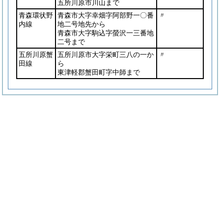
五所川原市川山まで
青森環状野
青森市大字幸畑字阿部野一〇番
〃
内線
地二号地先から
青森市大字駒込字螢沢一三番地
二号まで
五所川原蟹
五所川原市大字栄町三八の一か
〃
田線
ら
東津軽郡蟹田町字中師まで