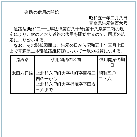
○道路の供用の開始
昭和五十年二月八日
青森県告示第百六号
道路法
(昭和二十七年法律第百八十号)
第十八条第二項の規
定により、次のとおり道路の供用を開始するので、同項の規
定により公示する。
なお、その関係図面は、告示の日から昭和五十年三月七日
まで青森県土木部道路維持課において一般の縦覧に供する。
路線名
供用開始の区間
供用開始の期
日
米田六戸線
上北郡六戸町大字柳町字百役三
昭和五〇・
四の一から
二・八
上北郡六戸町大字折茂字下田表
三六まで