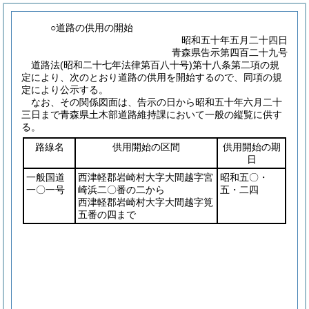
○道路の供用の開始
昭和五十年五月二十四日
青森県告示第四百二十九号
道路法
(昭和二十七年法律第百八十号)
第十八条第二項の規
定により、次のとおり道路の供用を開始するので、同項の規
定により公示する。
なお、その関係図面は、告示の日から昭和五十年六月二十
三日まで青森県土木部道路維持課において一般の縦覧に供す
る。
路線名
供用開始の区間
供用開始の期
日
一般国道
西津軽郡岩崎村大字大間越字宮
昭和五〇・
一〇一号
崎浜二〇番の二から
五・二四
西津軽郡岩崎村大字大間越字筧
五番の四まで