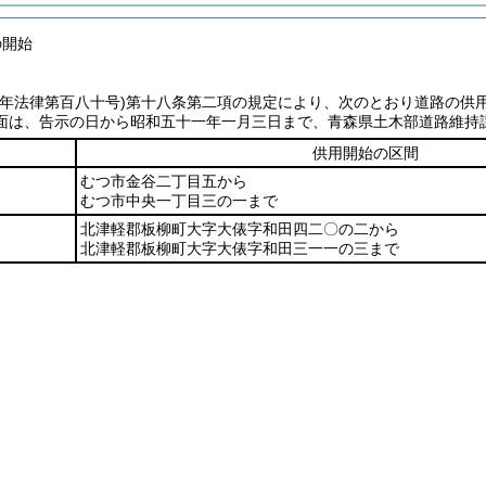
の開始
七年法律第百八十号)
第十八条第二項の規定により、次のとおり道路の供
面は、告示の日から昭和五十一年一月三日まで、青森県土木部道路維持
供用開始の区間
むつ市金谷二丁目五から
むつ市中央一丁目三の一まで
北津軽郡板柳町大字大俵字和田四二〇の二から
北津軽郡板柳町大字大俵字和田三一一の三まで