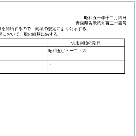
昭和五十年十二月四日
青森県告示第九百二十四号
用を開始するので、同項の規定により公示する。
課において一般の縦覧に供する。
供用開始の期日
昭和五〇・一二・四
〃