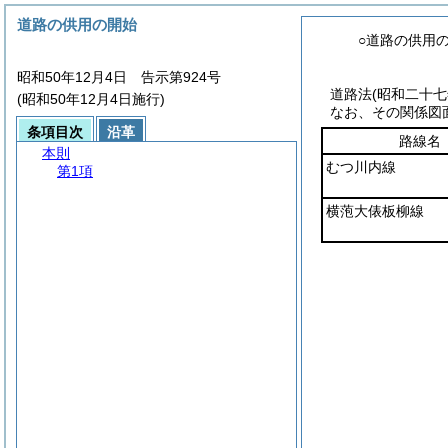
道路の供用の開始
○道路の供用
昭和50年12月4日 告示第924号
道路法
(昭和二十
(昭和50年12月4日施行)
なお、その関係図
条項目次
沿革
路線名
本則
むつ川内線
第1項
横萢大俵板柳線