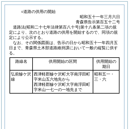
○道路の供用の開始
昭和五十一年三月六日
青森県告示第百五十二号
道路法
(昭和二十七年法律第百八十号)
第十八条第二項の規
定により、次のとおり道路の供用を開始するので、同項の規
定により公示する。
なお、その関係図面は、告示の日から昭和五十一年四月五
日まで、青森県土木部道路維持課において一般の縦覧に供す
る。
路線名
供用開始の区間
供用開始の
期日
弘前鰺ケ沢
西津軽郡鰺ケ沢町大字南浮田町
昭和五一・
線
字米山五六地先から
三・六
西津軽郡鰺ケ沢町大字南浮田町
字米山一七一の一地先まで