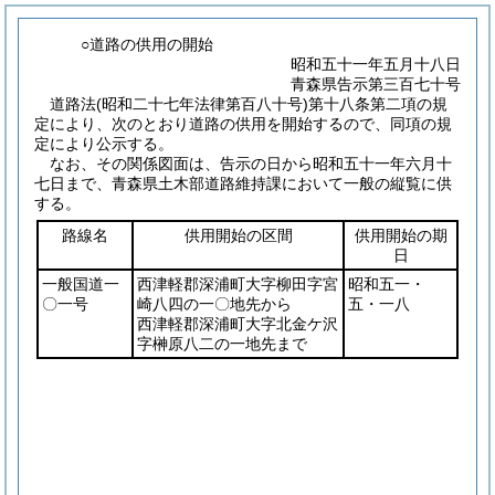
○道路の供用の開始
昭和五十一年五月十八日
青森県告示第三百七十号
道路法
(昭和二十七年法律第百八十号)
第十八条第二項の規
定により、次のとおり道路の供用を開始するので、同項の規
定により公示する。
なお、その関係図面は、告示の日から昭和五十一年六月十
七日まで、青森県土木部道路維持課において一般の縦覧に供
する。
路線名
供用開始の区間
供用開始の期
日
一般国道一
西津軽郡深浦町大字柳田字宮
昭和五一・
〇一号
崎八四の一〇地先から
五・一八
西津軽郡深浦町大字北金ケ沢
字榊原八二の一地先まで