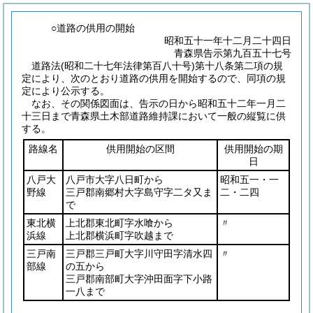
○道路の供用の開始
昭和五十一年十二月二十四日
青森県告示第九百五十七号
道路法
(昭和二十七年法律第百八十号)
第十八条第二項の規
定により、次のとおり道路の供用を開始するので、同項の規
定により公示する。
なお、その関係図面は、告示の日から昭和五十二年一月二
十三日まで青森県土木部道路維持課において一般の縦覧に供
する。
路線名
供用開始の区間
供用開始の期
日
八戸大
八戸市大字八日町から
昭和五一・一
野線
三戸郡南郷村大字島守字二タ又ま
二・二四
で
東北横
上北郡東北町字水喰から
〃
浜線
上北郡横浜町字吹越まで
三戸南
三戸郡三戸町大字川守田字清水四
〃
部線
の五から
三戸郡南部町大字沖田面字下小路
一八まで