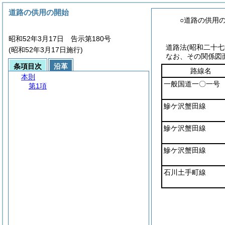
道路の供用の開始
○道路の供用
昭和52年3月17日 告示第180号
道路法
(昭和二十
(昭和52年3月17日施行)
なお、その関係図
条項目次
沿革
路線名
本則
一般国道一〇一号
第1項
鰺ケ沢蟹田線
鰺ケ沢蟹田線
鰺ケ沢蟹田線
石川土手町線