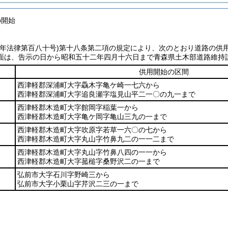
の開始
七年法律第百八十号)
第十八条第二項の規定により、次のとおり道路の供
面は、告示の日から昭和五十二年四月十六日まで青森県土木部道路維持
供用開始の区間
西津軽郡深浦町大字驫木字亀ケ崎一七六から
西津軽郡深浦町大字追良瀬字塩見山平二一〇の九一まで
西津軽郡木造町大字館岡字稲葉一から
西津軽郡木造町大字亀ケ岡字亀山三九の一まで
西津軽郡木造町大字吹原字若草一六〇の七から
西津軽郡木造町大字丸山字竹鼻九二の一一二まで
西津軽郡木造町大字丸山字竹鼻八四の一一から
西津軽郡木造町大字菰槌字桑野沢二の一まで
弘前市大字石川字野崎三から
弘前市大字小栗山字芹沢二三の一まで