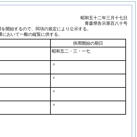
昭和五十二年三月十七日
青森県告示第百八十号
用を開始するので、同項の規定により公示する。
課において一般の縦覧に供する。
供用開始の期日
昭和五二・三・一七
〃
〃
〃
〃