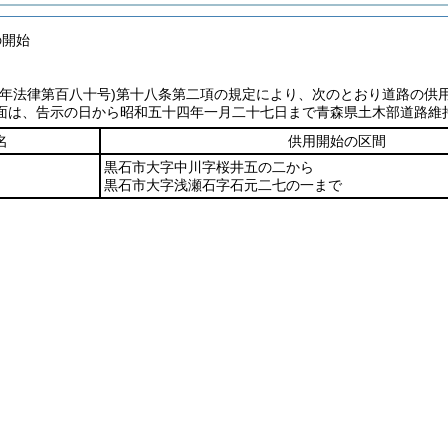
の開始
七年法律第百八十号)
第十八条第二項の規定により、次のとおり道路の供
面は、告示の日から昭和五十四年一月二十七日まで青森県土木部道路維
名
供用開始の区間
黒石市大字中川字桜井五の二から
黒石市大字浅瀬石字石元二七の一まで