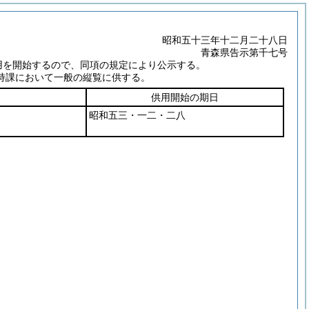
昭和五十三年十二月二十八日
青森県告示第千七号
用を開始するので、同項の規定により公示する。
持課において一般の縦覧に供する。
供用開始の期日
昭和五三・一二・二八