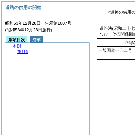
道路の供用の開始
○道路の供用
昭和53年12月28日 告示第1007号
道路法
(昭和二十
(昭和53年12月28日施行)
なお、その関係図
条項目次
沿革
路線
本則
一般国道一〇二号
第1項