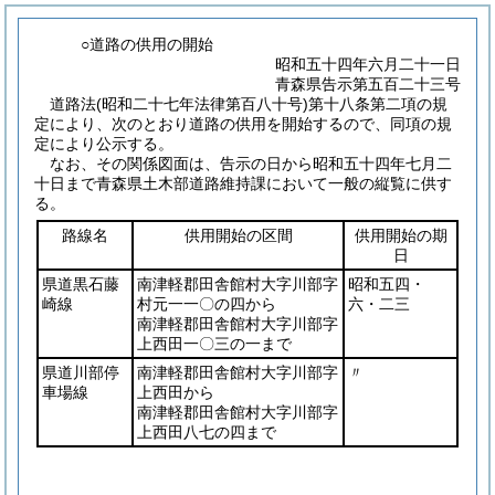
○道路の供用の開始
昭和五十四年六月二十一日
青森県告示第五百二十三号
道路法
(昭和二十七年法律第百八十号)
第十八条第二項の規
定により、次のとおり道路の供用を開始するので、同項の規
定により公示する。
なお、その関係図面は、告示の日から昭和五十四年七月二
十日まで青森県土木部道路維持課において一般の縦覧に供す
る。
路線名
供用開始の区間
供用開始の期
日
県道黒石藤
南津軽郡田舎館村大字川部字
昭和五四・
崎線
村元一一〇の四から
六・二三
南津軽郡田舎館村大字川部字
上西田一〇三の一まで
県道川部停
南津軽郡田舎館村大字川部字
〃
車場線
上西田から
南津軽郡田舎館村大字川部字
上西田八七の四まで