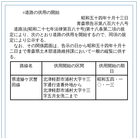
○道路の供用の開始
昭和五十四年十月十三日
青森県告示第八百六十八号
道路法
(昭和二十七年法律第百八十号)
第十八条第二項の規
定により、次のとおり道路の供用を開始するので、同項の規
定により公示する。
なお、その関係図面は、告示の日から昭和五十四年十月十
二日まで青森県土木部道路維持課において一般の縦覧に供す
る。
路線名
供用開始の区間
供用開始の期
日
県道鰺ケ沢蟹
北津軽郡市浦村大字十三
昭和五四・一
田線
字通行道番外地から
〇・一三
北津軽郡市浦村大字十三
字五月女萢二まで