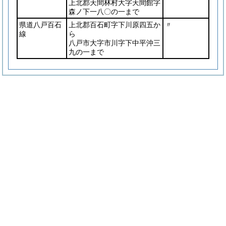
上北郡天間林村大字天間館字
森ノ下一八〇の一まで
県道八戸百石
上北郡百石町字下川原四五か
〃
線
ら
八戸市大字市川字下中平沖三
九の一まで