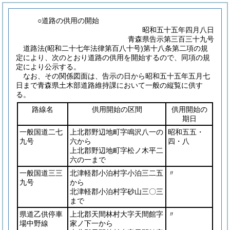
○道路の供用の開始
昭和五十五年四月八日
青森県告示第三百三十九号
道路法
(昭和二十七年法律第百八十号)
第十八条第二項の規
定により、次のとおり道路の供用を開始するので、同項の規
定により公示する。
なお、その関係図面は、告示の日から昭和五十五年五月七
日まで青森県土木部道路維持課において一般の縦覧に供す
る。
路線名
供用開始の区間
供用開始の
期日
一般国道二七
上北郡野辺地町字鳴沢八一の
昭和五五・
九号
六から
四・八
上北郡野辺地町字松ノ木平二
六の一まで
一般国道三三
北津軽郡小泊村字小泊三二五
〃
九号
から
北津軽郡小泊村字砂山三〇三
まで
県道乙供停車
上北郡天間林村大字天間館字
〃
場中野線
家ノ下一から