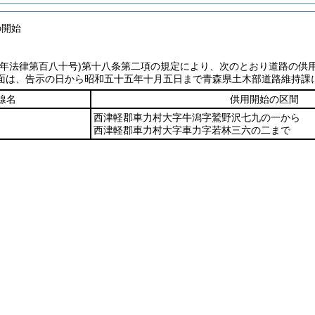
の開始
七年法律第百八十号)
第十八条第二項の規定により、次のとおり道路の供
面は、告示の日から昭和五十五年十月五日まで青森県土木部道路維持課
線名
供用開始の区間
西津軽郡車力村大字牛潟字鷲野沢七九の一から
西津軽郡車力村大字車力字若林三六の二まで