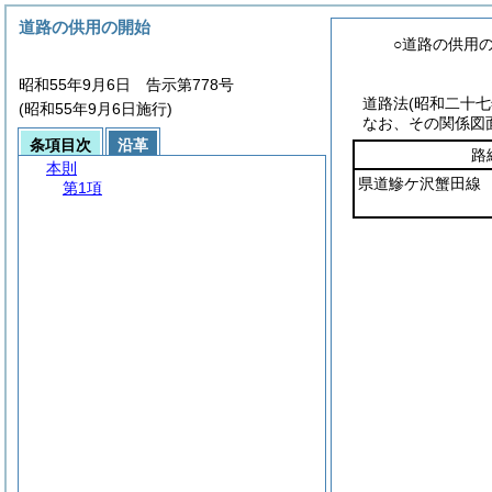
道路の供用の開始
○道路の供用
昭和55年9月6日 告示第778号
道路法
(昭和二十
(昭和55年9月6日施行)
なお、その関係図
条項目次
沿革
路
本則
県道鰺ケ沢蟹田線
第1項