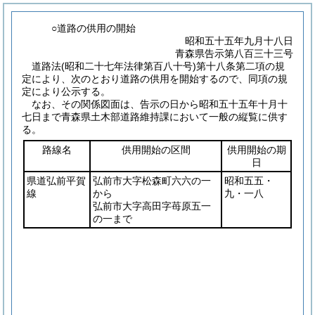
○道路の供用の開始
昭和五十五年九月十八日
青森県告示第八百三十三号
道路法
(昭和二十七年法律第百八十号)
第十八条第二項の規
定により、次のとおり道路の供用を開始するので、同項の規
定により公示する。
なお、その関係図面は、告示の日から昭和五十五年十月十
七日まで青森県土木部道路維持課において一般の縦覧に供す
る。
路線名
供用開始の区間
供用開始の期
日
県道弘前平賀
弘前市大字松森町六六の一
昭和五五・
線
から
九・一八
弘前市大字高田字苺原五一
の一まで