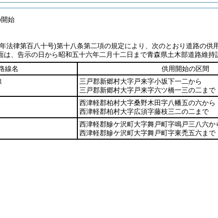
の開始
七年法律第百八十号)
第十八条第二項の規定により、次のとおり道路の供
面は、告示の日から昭和五十六年二月十二日まで青森県土木部道路維持
路線名
供用開始の区間
線
三戸郡新郷村大字戸来字小坂下一二から
三戸郡新郷村大字戸来字六ツ橋一三の二まで
西津軽郡柏村大字桑野木田字八幡五の六から
西津軽郡柏村大字広須字藤枝三二の二まで
西津軽郡鰺ケ沢町大字舞戸町字鳴戸三八六か
西津軽郡鰺ケ沢町大字舞戸町字東禿五六まで