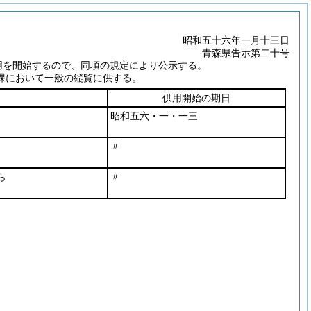
昭和五十六年一月十三日
青森県告示第二十号
用を開始するので、同項の規定により公示する。
課において一般の縦覧に供する。
供用開始の期日
昭和五六・一・一三
〃
ら
〃