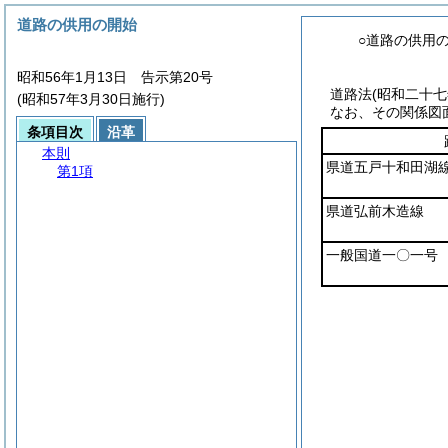
道路の供用の開始
○道路の供用
昭和56年1月13日 告示第20号
道路法
(昭和二十
(昭和57年3月30日施行)
なお、その関係図
条項目次
沿革
本則
県道五戸十和田湖
第1項
県道弘前木造線
一般国道一〇一号