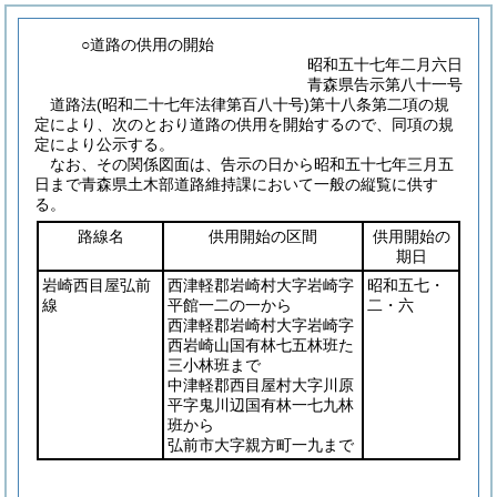
○道路の供用の開始
昭和五十七年二月六日
青森県告示第八十一号
道路法
(昭和二十七年法律第百八十号)
第十八条第二項の規
定により、次のとおり道路の供用を開始するので、同項の規
定により公示する。
なお、その関係図面は、告示の日から昭和五十七年三月五
日まで青森県土木部道路維持課において一般の縦覧に供す
る。
路線名
供用開始の区間
供用開始の
期日
岩崎西目屋弘前
西津軽郡岩崎村大字岩崎字
昭和五七・
線
平館一二の一から
二・六
西津軽郡岩崎村大字岩崎字
西岩崎山国有林七五林班た
三小林班まで
中津軽郡西目屋村大字川原
平字鬼川辺国有林一七九林
班から
弘前市大字親方町一九まで