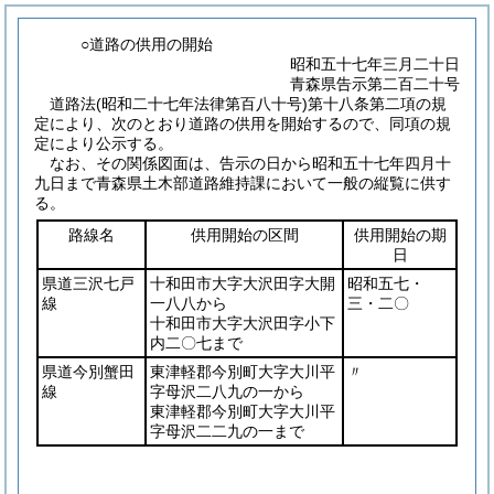
○道路の供用の開始
昭和五十七年三月二十日
青森県告示第二百二十号
道路法
(昭和二十七年法律第百八十号)
第十八条第二項の規
定により、次のとおり道路の供用を開始するので、同項の規
定により公示する。
なお、その関係図面は、告示の日から昭和五十七年四月十
九日まで青森県土木部道路維持課において一般の縦覧に供す
る。
路線名
供用開始の区間
供用開始の期
日
県道三沢七戸
十和田市大字大沢田字大開
昭和五七・
線
一八八から
三・二〇
十和田市大字大沢田字小下
内二〇七まで
県道今別蟹田
東津軽郡今別町大字大川平
〃
線
字母沢二八九の一から
東津軽郡今別町大字大川平
字母沢二二九の一まで