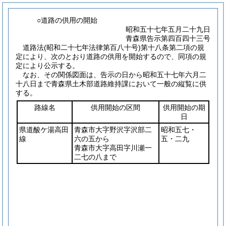
○道路の供用の開始
昭和五十七年五月二十九日
青森県告示第四百四十三号
道路法
(昭和二十七年法律第百八十号)
第十八条第二項の規
定により、次のとおり道路の供用を開始するので、同項の規
定により公示する。
なお、その関係図面は、告示の日から昭和五十七年六月二
十八日まで青森県土木部道路維持課において一般の縦覧に供
する。
路線名
供用開始の区間
供用開始の期
日
県道酸ケ湯高田
青森市大字野沢字沢部二
昭和五七・
線
六の五から
五・二九
青森市大字高田字川瀬一
二七の八まで