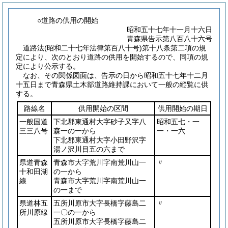
○道路の供用の開始
昭和五十七年十一月十六日
青森県告示第八百八十六号
道路法
(昭和二十七年法律第百八十号)
第十八条第二項の規
定により、次のとおり道路の供用を開始するので、同項の規
定により公示する。
なお、その関係図面は、告示の日から昭和五十七年十二月
十五日まで青森県土木部道路維持課において一般の縦覧に供
する。
路線名
供用開始の区間
供用開始の期日
一般国道
下北郡東通村大字砂子又字八
昭和五七・一
三三八号
森一の一から
一・一六
下北郡東通村大字小田野沢字
湯ノ沢川目五の六まで
県道青森
青森市大字荒川字南荒川山一
〃
十和田湖
の一から
線
青森市大字荒川字南荒川山一
の一まで
県道林五
五所川原市大字長橋字藤島二
〃
所川原線
一〇の一から
五所川原市大字長橋字藤島二