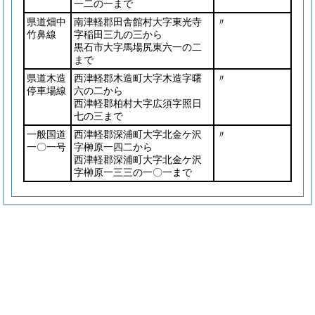
一二の一まで
県道畑中
南津軽郡田舎館村大字東光寺
〃
竹鼻線
字稲田三九の三から
黒石市大字馬場尻東六一の二
まで
県道木造
西津軽郡木造町大字木造字曙
〃
停車場線
六の二から
西津軽郡柏村大字広須字照日
七の三まで
一般国道
西津軽郡深浦町大字北金ケ沢
〃
一〇一号
字榊原一四二から
西津軽郡深浦町大字北金ケ沢
字榊原一三三の一〇一まで