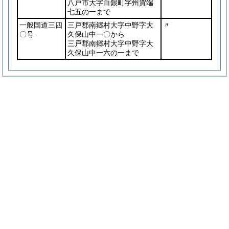
八戸市大字白銀町字州賀端
七五の一まで
一般国道三四
三戸郡南郷村大字中野字大
〃
〇号
久保山中一〇から
三戸郡南郷村大字中野字大
久保山中一六の一まで