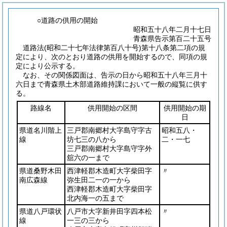
○道路の供用の開始
昭和五十八年二月十七日
青森県告示第百二十五号
道路法
(昭和二十七年法律第百八十号)
第十八条第二項の規
定により、次のとおり道路の供用を開始するので、同項の規
定により公示する。
なお、その関係図面は、告示の日から昭和五十八年三月十
六日まで青森県土木部道路維持課において一般の縦覧に供す
る。
路線名
供用開始の区間
供用開始の期
日
県道名川階上
三戸郡南郷村大字島守字古
昭和五八・
線
坊七三の八から
二・一七
三戸郡南郷村大字島守字外
舘六の一まで
県道桑野木田
西津軽郡木造町大字柴田字
〃
南広森線
弥生田二一の一から
西津軽郡木造町大字柴田字
北内海一の五まで
県道八戸環状
八戸市大字新井田字四本松
〃
線
一三の三から