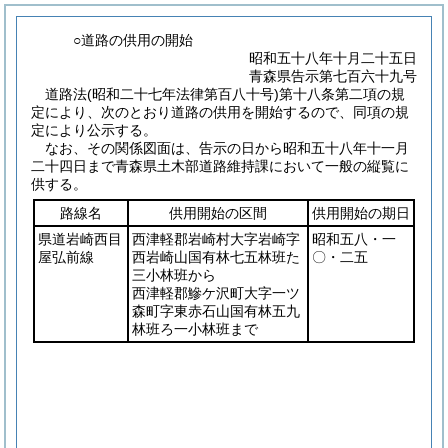
○道路の供用の開始
昭和五十八年十月二十五日
青森県告示第七百六十九号
道路法
(昭和二十七年法律第百八十号)
第十八条第二項の規
定により、次のとおり道路の供用を開始するので、同項の規
定により公示する。
なお、その関係図面は、告示の日から昭和五十八年十一月
二十四日まで青森県土木部道路維持課において一般の縦覧に
供する。
路線名
供用開始の区間
供用開始の期日
県道岩崎西目
西津軽郡岩崎村大字岩崎字
昭和五八・一
屋弘前線
西岩崎山国有林七五林班た
〇・二五
三小林班から
西津軽郡鰺ケ沢町大字一ツ
森町字東赤石山国有林五九
林班ろ一小林班まで