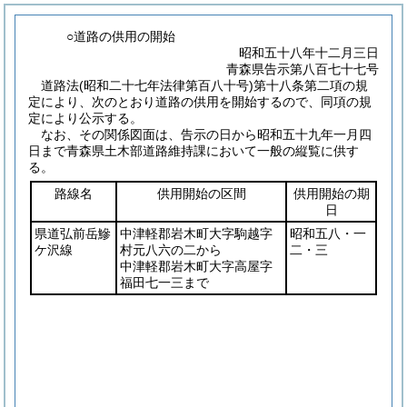
○道路の供用の開始
昭和五十八年十二月三日
青森県告示第八百七十七号
道路法
(昭和二十七年法律第百八十号)
第十八条第二項の規
定により、次のとおり道路の供用を開始するので、同項の規
定により公示する。
なお、その関係図面は、告示の日から昭和五十九年一月四
日まで青森県土木部道路維持課において一般の縦覧に供す
る。
路線名
供用開始の区間
供用開始の期
日
県道弘前岳鰺
中津軽郡岩木町大字駒越字
昭和五八・一
ケ沢線
村元八六の二から
二・三
中津軽郡岩木町大字高屋字
福田七一三まで