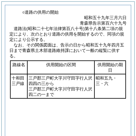
○道路の供用の開始
昭和五十九年三月六日
青森県告示第百六十九号
道路法
(昭和二十七年法律第百八十号)
第十八条第二項の規
定により、次のとおり道路の供用を開始するので、同項の規
定により公示する。
なお、その関係図面は、告示の日から昭和五十九年四月五
日まで青森県土木部道路維持課において一般の縦覧に供す
る。
路線名
供用開始の区間
供用開始の期
日
十和田
三戸郡三戸町大字川守田字行人沢
昭和五九・
三戸線
四四の三から
三・六
三戸郡三戸町大字川守田字行人沢
四二の一まで