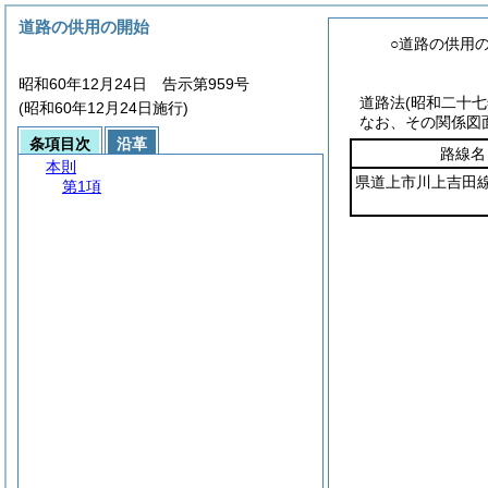
道路の供用の開始
○道路の供用
昭和60年12月24日 告示第959号
道路法
(昭和二十
(昭和60年12月24日施行)
なお、その関係図
条項目次
沿革
路線名
本則
県道上市川上吉田
第1項