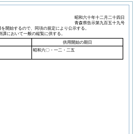
昭和六十年十二月二十四日
青森県告示第九百五十九号
用を開始するので、同項の規定により公示する。
持課において一般の縦覧に供する。
供用開始の期日
昭和六〇・一二・二五