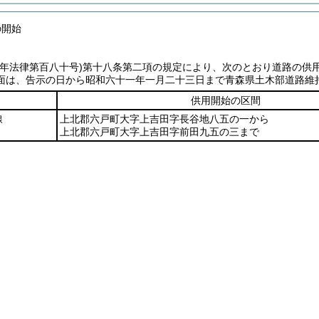
の開始
七年法律第百八十号)
第十八条第二項の規定により、次のとおり道路の供
面は、告示の日から昭和六十一年一月二十三日まで青森県土木部道路維
供用開始の区間
線
上北郡六戸町大字上吉田字長谷地八五の一から
上北郡六戸町大字上吉田字前田九五の三まで