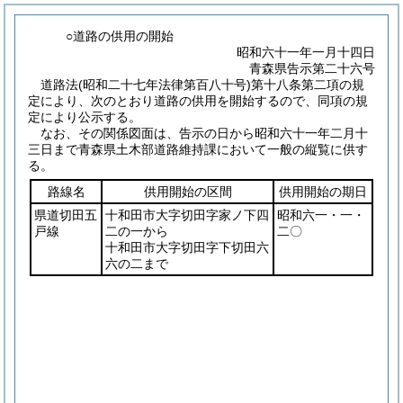
○道路の供用の開始
昭和六十一年一月十四日
青森県告示第二十六号
道路法
(昭和二十七年法律第百八十号)
第十八条第二項の規
定により、次のとおり道路の供用を開始するので、同項の規
定により公示する。
なお、その関係図面は、告示の日から昭和六十一年二月十
三日まで青森県土木部道路維持課において一般の縦覧に供す
る。
路線名
供用開始の区間
供用開始の期日
県道切田五
十和田市大字切田字家ノ下四
昭和六一・一・
戸線
二の一から
二〇
十和田市大字切田字下切田六
六の二まで