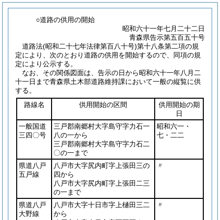
○道路の供用の開始
昭和六十一年七月二十二日
青森県告示第五百五十号
道路法
(昭和二十七年法律第百八十号)
第十八条第二項の規
定により、次のとおり道路の供用を開始するので、同項の規
定により公示する。
なお、その関係図面は、告示の日から昭和六十一年八月二
十一日まで青森県土木部道路維持課において一般の縦覧に供
する。
路線名
供用開始の区間
供用開始の期
日
一般国道
三戸郡南郷村大字島守字力石一
昭和六一・
三四〇号
八の一から
七・二二
三戸郡南郷村大字島守字力石二
〇の一まで
県道八戸
八戸市大字尻内町字上張田三の
〃
五戸線
四から
八戸市大字尻内町字上張田二三
の一まで
県道八戸
八戸市大字十日市字上樋田三二
〃
大野線
から