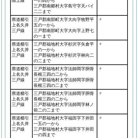
階上線
一の四から
三戸郡南郷村大字島守字天バイ
二二まで
県道櫛引
三戸郡南部町大字大向字牧野平
〃
上名久井
五の一から
三戸線
三戸郡南部町大字大向字上野七
の一まで
県道櫛引
三戸郡福地村大字杉沢字矢倉平
〃
上名久井
一の一から
三戸線
三戸郡福地村大字杉沢字林向二
の二まで
県道櫛引
三戸郡福地村大字法師岡字胴骨
〃
上名久井
長根三四の二から
三戸線
三戸郡福地村大字法師岡字胴骨
長根三四の二まで
県道櫛引
三戸郡福地村大字法師岡字胴骨
〃
上名久井
長根三四の二から
三戸線
三戸郡福地村大字法師岡字林ノ
前二の二まで
県道櫛引
三戸郡福地村大字福田字下井田
〃
上名久井
一五の一から
三戸線
三戸郡福地村大字福田字下井田
一の四まで