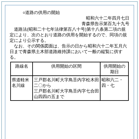
○道路の供用の開始
昭和六十二年四月七日
青森県告示第百九十九号
道路法
(昭和二十七年法律第百八十号)
第十八条第二項の規
定により、次のとおり道路の供用を開始するので、同項の規
定により公示する。
なお、その関係図面は、告示の日から昭和六十二年五月六
日まで青森県土木部道路維持課において一般の縦覧に供す
る。
路線名
供用開始の区間
供用開始の
期日
県道軽米
三戸郡名川町大字鳥舌内字松木田
昭和六二・
名川線
二〇から
四・七
三戸郡名川町大字鳥舌内字七合田
山四四の五まで