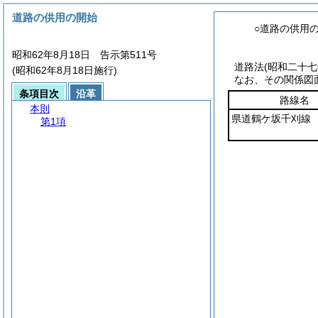
道路の供用の開始
○道路の供用
昭和62年8月18日 告示第511号
道路法
(昭和二十
(昭和62年8月18日施行)
なお、その関係図
条項目次
沿革
路線名
本則
県道鶴ケ坂千刈線
第1項