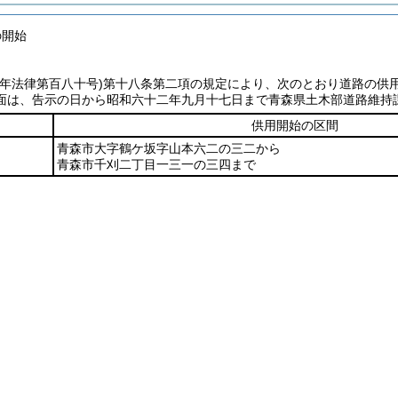
の開始
七年法律第百八十号)
第十八条第二項の規定により、次のとおり道路の供
面は、告示の日から昭和六十二年九月十七日まで青森県土木部道路維持
供用開始の区間
青森市大字鶴ケ坂字山本六二の三二から
青森市千刈二丁目一三一の三四まで