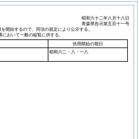
昭和六十二年八月十八日
青森県告示第五百十一号
用を開始するので、同項の規定により公示する。
課において一般の縦覧に供する。
供用開始の期日
昭和六二・八・一八