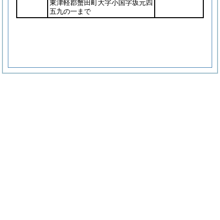
東津軽郡蟹田町大字小国字坂元四
五九の一まで