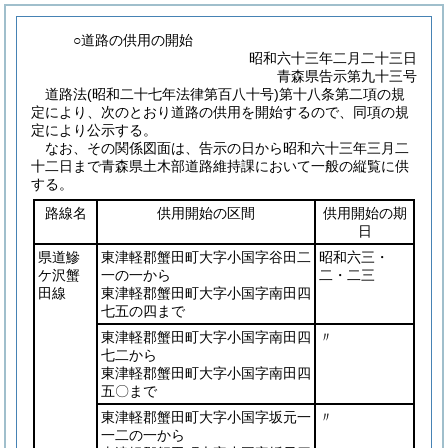
○道路の供用の開始
昭和六十三年二月二十三日
青森県告示第九十三号
道路法
(昭和二十七年法律第百八十号)
第十八条第二項の規
定により、次のとおり道路の供用を開始するので、同項の規
定により公示する。
なお、その関係図面は、告示の日から昭和六十三年三月二
十二日まで青森県土木部道路維持課において一般の縦覧に供
する。
路線名
供用開始の区間
供用開始の期
日
県道鰺
東津軽郡蟹田町大字小国字谷田二
昭和六三・
ケ沢蟹
一の一から
二・二三
田線
東津軽郡蟹田町大字小国字南田四
七五の四まで
東津軽郡蟹田町大字小国字南田四
〃
七二から
東津軽郡蟹田町大字小国字南田四
五〇まで
東津軽郡蟹田町大字小国字坂元一
〃
一二の一から